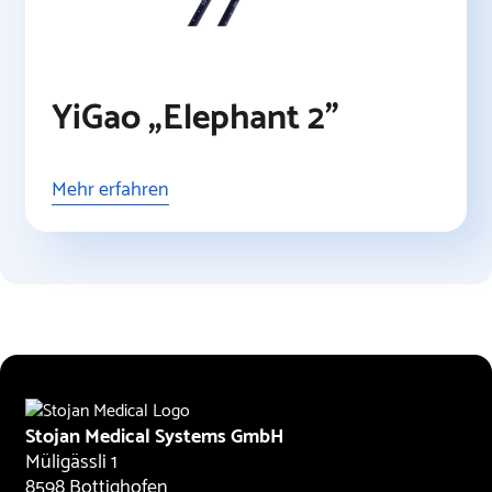
YiGao „Elephant 2”
Mehr erfahren
Stojan Medical Systems GmbH
Müligässli 1
8598 Bottighofen